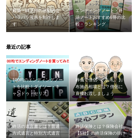
葬儀・終活用の感動的な
エンディングノート・終
パラパラ漫画を制作しま
活ノートおすすめ6冊の比
す
較・ランキング
最近の記事
100均のエンディングノー
葬儀で僧侶へのお礼、お
トを比較！ダイソー・キ
布施の相場とは？僧侶に
ャンドゥ・セリア
直接お渡しましょう
終活の遺言書とは？普通
終活保険とは？保険会社
方式遺言と特別方式遺言
【5社】の終活保険の掛け