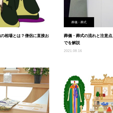
葬儀・葬式
施の相場とは？僧侶に直接お
葬儀・葬式の流れと注意点
でを解説
2021.08.16