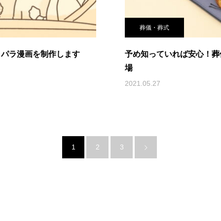
葬儀・葬式
ラパラ漫画を制作します
予め知っていれば安心！葬
場
2021.05.27
1
2
3