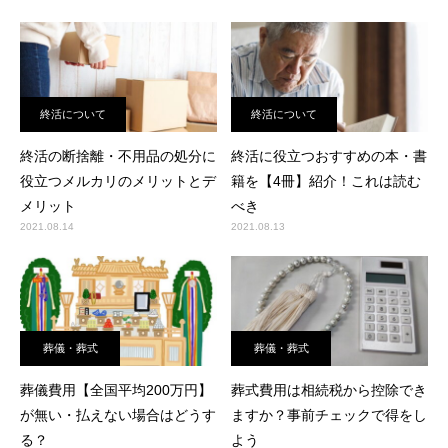
終活について
終活について
終活の断捨離・不用品の処分に
終活に役立つおすすめの本・書
役立つメルカリのメリットとデ
籍を【4冊】紹介！これは読む
メリット
べき
2021.08.14
2021.08.13
葬儀・葬式
葬儀・葬式
葬儀費用【全国平均200万円】
葬式費用は相続税から控除でき
が無い・払えない場合はどうす
ますか？事前チェックで得をし
る？
よう