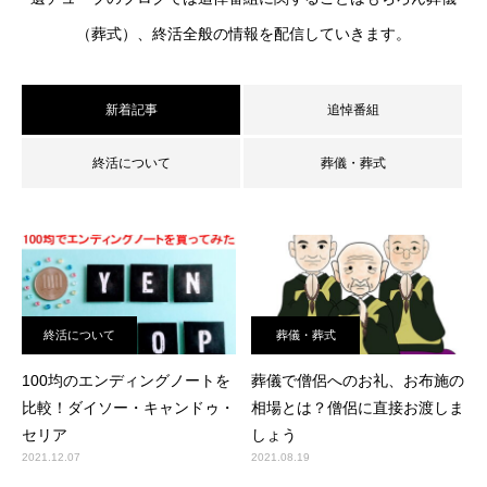
（葬式）、終活全般の情報を配信していきます。
新着記事
追悼番組
終活について
葬儀・葬式
終活について
葬儀・葬式
100均のエンディングノートを
葬儀で僧侶へのお礼、お布施の
比較！ダイソー・キャンドゥ・
相場とは？僧侶に直接お渡しま
セリア
しょう
2021.12.07
2021.08.19