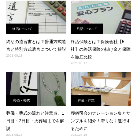
終活について
終活について
終活の遺言書とは？普通方式遺
終活保険とは？保険会社【5
言と特別方式遺言について解説
社】の終活保険の掛け金と保障
2021.08.18
を徹底比較
2021.08.17
葬儀・葬式
葬儀・葬式
葬儀・葬式の流れと注意点。1
葬儀司会のナレーション集とサ
日目・2日目・火葬場までを解
ンプルを紹介！滞りなく進行す
説
るために
2021.08.16
2021.08.15